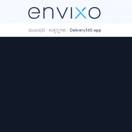
ಮುಖಪುಟ
ಉತ್ಪನ್ನಗಳು
Delivery365.app